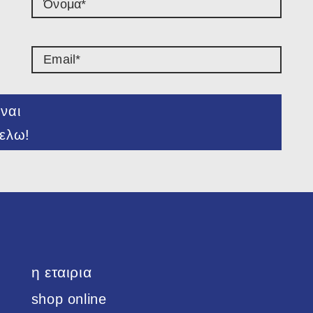
ναι
ελω!
η εταιρια
shop online