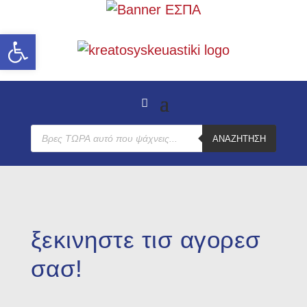
Ανοίξτε τη γραμμή εργαλείων
Products
ΑΝΑΖΉΤΗΣΗ
search
ξεκινηστε τισ αγορεσ
σασ!