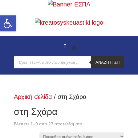
Ανοίξτε τη γραμμή εργαλείων
Products
ΑΝΑΖΉΤΗΣΗ
search
Αρχική σελίδα
/ στη Σχάρα
στη Σχάρα
Βλέπετε 1–9 από 23 αποτελέσματα