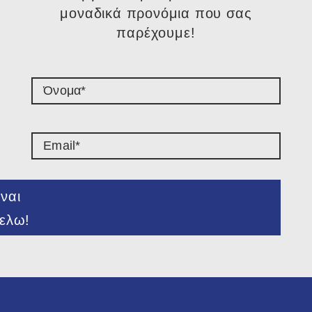
μοναδικά προνόμια που σας
παρέχουμε!​
ναι
ελω!