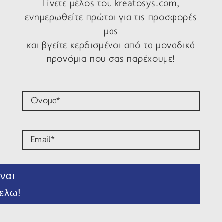
Γίνετε μέλος του kreatosys.com,
ενημερωθείτε πρώτοι για τις προσφορές
μας
και βγείτε κερδισμένοι από τα μοναδικά
προνόμια που σας παρέχουμε!​
ναι
ελω!