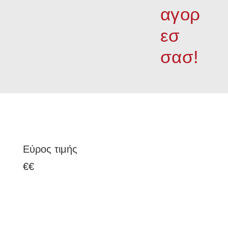
αγορ
εσ
σασ!
Εύρος τιμής
€
€