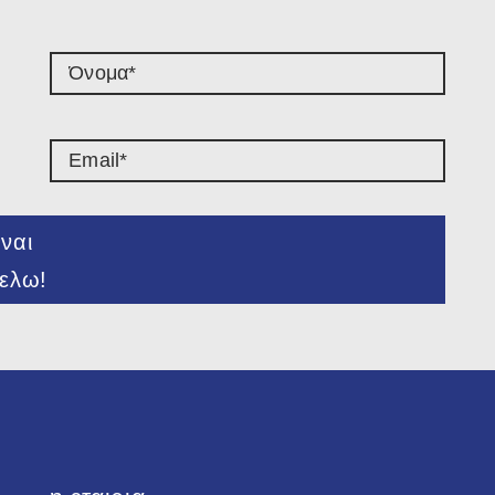
ναι
ελω!