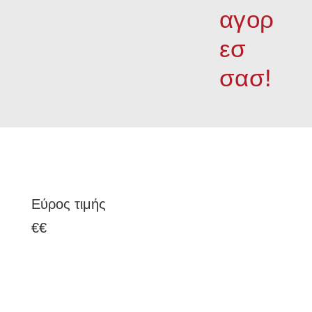
αγορ
εσ
σασ!
Εύρος τιμής
€
€