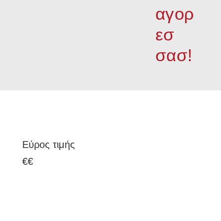
αγορ
εσ
σασ!
Εύρος τιμής
€
€