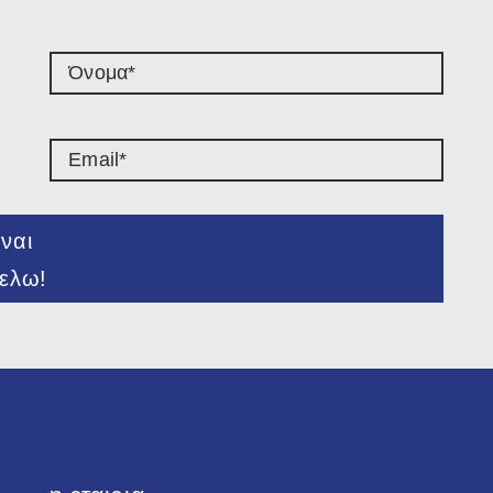
ναι
ελω!