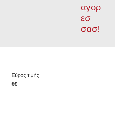
αγορ
εσ
σασ!
Εύρος τιμής
€
€